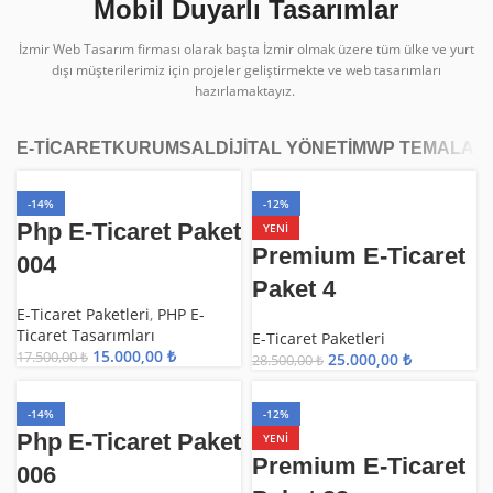
Mobil Duyarlı Tasarımlar
İzmir Web Tasarım firması olarak başta İzmir olmak üzere tüm ülke ve yurt
dışı müşterilerimiz için projeler geliştirmekte ve web tasarımları
hazırlamaktayız.
E-TİCARET
KURUMSAL
DİJİTAL YÖNETİM
WP TEMALAR
-14%
-12%
Php E-Ticaret Paket
YENI
Premium E-Ticaret
004
Paket 4
E-Ticaret Paketleri
,
PHP E-
Ticaret Tasarımları
E-Ticaret Paketleri
15.000,00
₺
17.500,00
₺
25.000,00
₺
28.500,00
₺
-14%
-12%
Php E-Ticaret Paket
YENI
Premium E-Ticaret
006