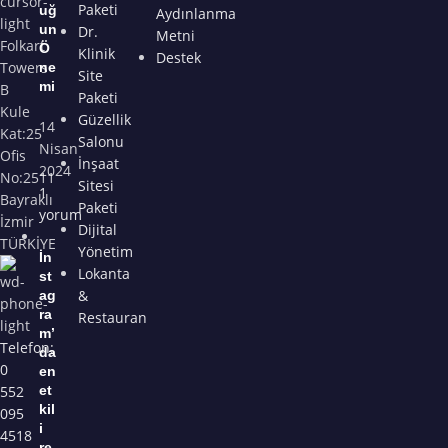
Paketi
uğ
Aydınlanma
un
Dr.
Metni
Folkart
Ö
Klinik
Destek
Towers
ne
Site
mi
B
Paketi
Kule
Güzellik
14
Kat:25
Salonu
Nisan
Ofis
İnşaat
2024
No:2511
Sitesi
1
Bayraklı
Paketi
yorum
İzmir
Dijital
TÜRKİYE
Yönetim
İn
Lokanta
st
&
ag
ra
Restauran
m’
Telefon:
da
0
en
552
et
kil
095
i
4518
re