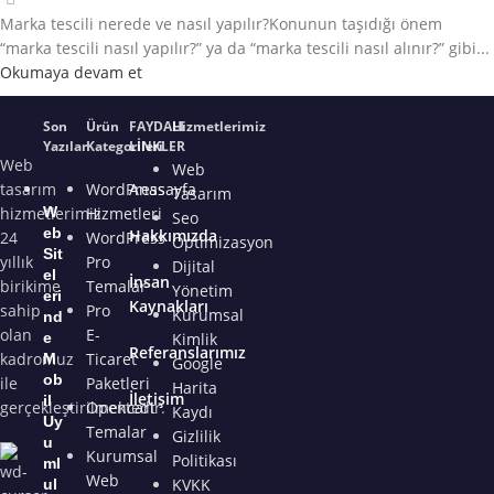
Marka tescili nerede ve nasıl yapılır?Konunun taşıdığı önem
“marka tescili nasıl yapılır?” ya da “marka tescili nasıl alınır?” gibi...
Okumaya devam et
Son
Ürün
FAYDALI
Hizmetlerimiz
Yazılar
Kategorileri
LİNKLER
Web
Web
tasarım
WordPress
Anasayfa
Tasarım
hizmetlerimiz
W
Hizmetleri
Seo
eb
Hakkımızda
24
WordPress
Optimizasyon
Sit
yıllık
Pro
Dijital
el
İnsan
birikime
Temalar
Yönetim
eri
Kaynakları
sahip
Pro
Kurumsal
nd
olan
E-
e
Kimlik
Referanslarımız
kadromuz
Ticaret
M
Google
ob
ile
Paketleri
Harita
İletişim
il
gerçekleştirilmektedir.
Opencart
Kaydı
Uy
Temalar
Gizlilik
u
Kurumsal
Politikası
ml
Web
KVKK
ul