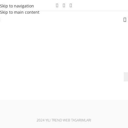
Skip to navigation
Skip to main content
WEB TASARIM ve YAZILIM HİZMETLERİ
İZMİR WEB TASARIM
Yağmur Web Tasarım Ajansı olarak, şimdinin değil geleceğin tasarımlarını
hazırlıyoruz. E-Ticaret Siteleri ve E-Ticaret Çözümleri Üretiyoruz...
2024 YILI TREND WEB TASARIMLARI