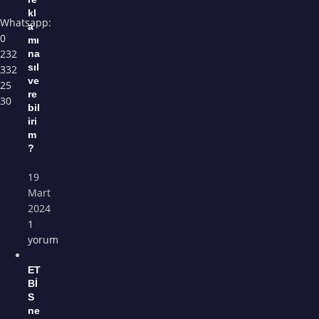
kl
Whatsapp:
a
0
mı
232
na
sıl
332
ve
25
re
30
bil
iri
m
?
19
Mart
2024
1
yorum
ET
Bİ
S
ne